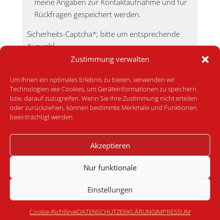
meine Angaben zur Kontaktaufnahme und für
Rückfragen gespeichert werden.
Sicherheits-Captcha*; bitte um entsprechende
Auswahl.
Zustimmung verwalten
Bitte beweise, dass du kein Spambot bist und
wähle das Symbol
Schlüssel
.
Um Ihnen ein optimales Erlebnis zu bieten, verwenden wir
Technologien wie Cookies, um Geräteinformationen zu speichern
bzw. darauf zuzugreifen. Wenn Sie Ihre Zustimmung nicht erteilen
oder zurückziehen, können bestimmte Merkmale und Funktionen
beeinträchtigt werden.
A
Akzeptieren
l
Nur funktionale
t
© Österreichisches forum Systemaufstellungen • Römerstraße
e
14 • 4813 Altmünster am Traunsee • office [AT] forum-
Einstellungen
r
systemaufstellungen.at •
Datenschutzerklärung
•
Impressum
•
n
Cookie-Richtlinie
DATENSCHUTZERKLÄRUNG
IMPRESSUM
Sisonke Webdesign
•
Cookie Einstellungen
a