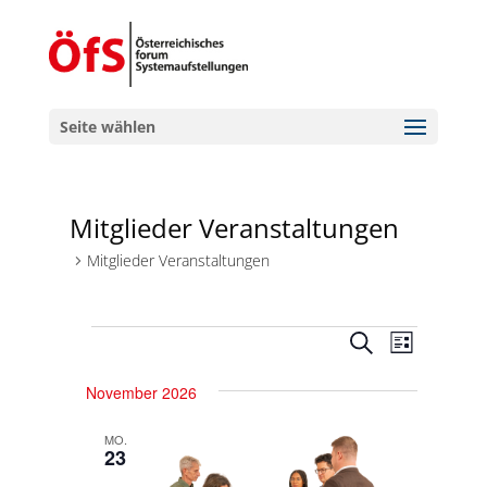
Seite wählen
Mitglieder Veranstaltungen
Mitglieder Veranstaltungen
Veranstaltungen
Veranstal
Veranst
Suche
Liste
Ansicht
Suche
Navigat
November 2026
und
Ansichten,
MO.
23
Navigation