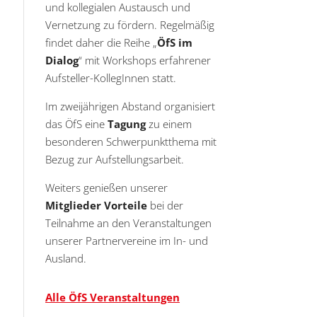
und kollegialen Austausch und
Vernetzung zu fördern. Regelmäßig
ltungen
staltung
findet daher die Reihe „
ÖfS im
hten-
Dialog
“ mit Workshops erfahrener
ation
Aufsteller-KollegInnen statt.
n,
Im zweijährigen Abstand organisiert
on
das ÖfS eine
Tagung
zu einem
besonderen Schwerpunktthema mit
Bezug zur Aufstellungsarbeit.
Weiters genießen unserer
Mitglieder Vorteile
bei der
Teilnahme an den Veranstaltungen
unserer Partnervereine im In- und
Ausland.
Alle ÖfS Veranstaltungen