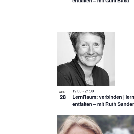
entfalten – mit Guni Baxa
19:00
-
21:00
APR.
28
LernRaum: verbinden | lern
entfalten – mit Ruth Sander