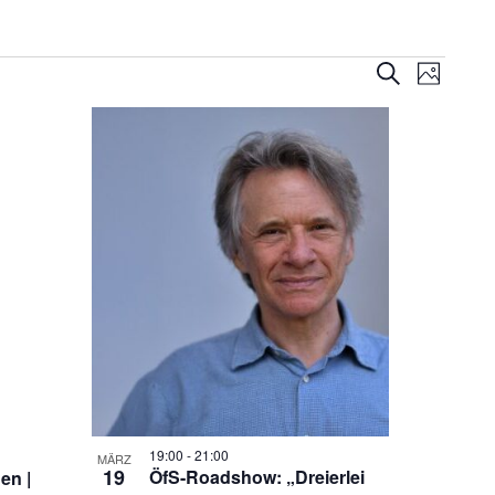
Veransta
Veran
Suche
Foto
Ansic
Suche
Navig
und
Ansichte
Navigati
19:00
-
21:00
MÄRZ
19
ÖfS-Roadshow: „Dreierlei
en |