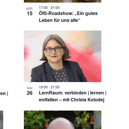
17:00
-
21:00
APR.
15
ÖfS-Roadshow: „Ein gutes
Leben für uns alle“
19:00
-
21:00
MAI
26
LernRaum: verbinden | lernen |
en |
entfalten – mit Christa Kolodej