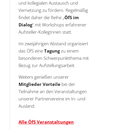
und kollegialen Austausch und
Vernetzung zu fördern. Regelmäßig
ltungen
staltung
findet daher die Reihe „
ÖfS im
hten-
Dialog
“ mit Workshops erfahrener
ation
Aufsteller-KollegInnen statt.
n,
Im zweijährigen Abstand organisiert
on
das ÖfS eine
Tagung
zu einem
besonderen Schwerpunktthema mit
en
Bezug zur Aufstellungsarbeit.
Weiters genießen unserer
en
Mitglieder Vorteile
bei der
Teilnahme an den Veranstaltungen
en
unserer Partnervereine im In- und
Ausland.
en
Alle ÖfS Veranstaltungen