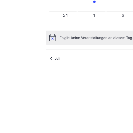
veranstaltungen
veranstaltung
veran
0
0
0
31
1
2
veranstaltungen
veranstaltungen
veran
Es gibt keine Veranstaltungen an diesem Tag.
Hinweis
Juli