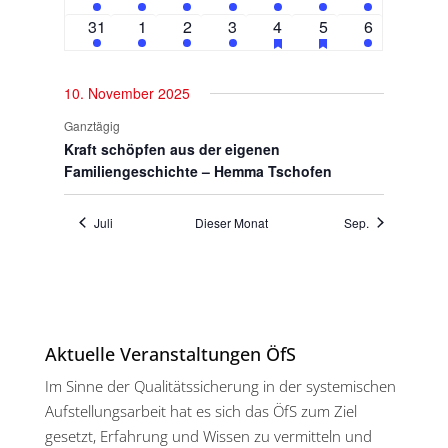
veranstaltung
veranstaltungen
veranstaltung
veranstaltung
veranstaltung
veranstaltung
veranstaltun
1
1
1
1
2
hat
2
hat
1
31
1
2
3
4
5
6
veranstaltungen
veranstaltungen
veranstaltung
veranstaltung
veranstaltung
veranstaltung
veranstaltungen
veranstaltungen
veranstaltu
vorgestellt
vorgestellt
10. November 2025
Ganztägig
Kraft schöpfen aus der eigenen
Familiengeschichte – Hemma Tschofen
Juli
Dieser Monat
Sep.
Aktuelle Veranstaltungen ÖfS
Im Sinne der Qualitätssicherung in der systemischen
Aufstellungsarbeit hat es sich das ÖfS zum Ziel
gesetzt, Erfahrung und Wissen zu vermitteln und