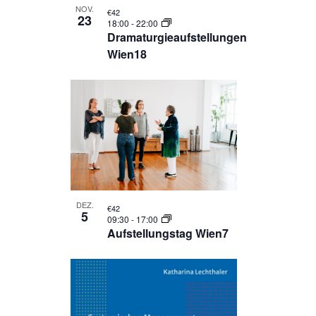
NOV.
€42
23
18:00
-
22:00
Dramaturgieaufstellungen
Wien18
DEZ.
€42
5
09:30
-
17:00
Aufstellungstag Wien7