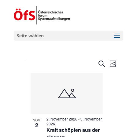
Seite wählen
Veranstaltungen
Veranstal
Veranst
Suche
Foto
Ansicht
Suche
List
Navigat
und
of
Ansichten,
Veranstaltungen
Navigation
in
Photo
View
2. November 2026
-
3. November
NOV.
2
2026
Kraft schöpfen aus der