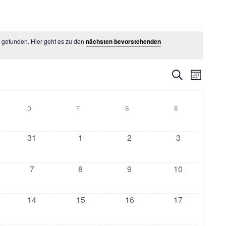
t gefunden. Hier geht es zu den
nächsten bevorstehenden
Veransta
Veran
Suche
Monat
Ansic
Suche
Navig
und
WOCH
D
DONNERSTAG
F
FREITAG
S
SAMSTAG
S
SONNTAG
Ansichte
Navigati
0
0
0
0
31
1
2
3
staltungen
veranstaltungen
veranstaltungen
veranstaltungen
veranstaltung
0
0
0
0
7
8
9
10
staltungen
veranstaltungen
veranstaltungen
veranstaltungen
veranstaltung
0
0
0
0
14
15
16
17
staltungen
veranstaltungen
veranstaltungen
veranstaltungen
veranstaltung