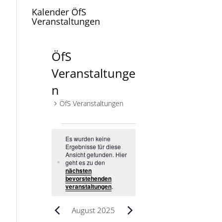
Kalender ÖfS
en
Veranstaltungen
en
ÖfS
Veranstaltunge
n
ÖfS Veranstaltungen
Veranstaltungen
Es wurden keine
Ergebnisse für diese
Ansicht gefunden. Hier
geht es zu den
H
nächsten
i
bevorstehenden
n
veranstaltungen
.
w
e
i
August 2025
s