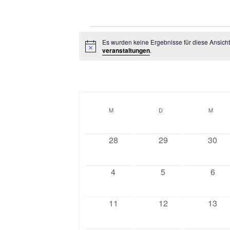
Veranstaltungen
Es wurden keine Ergebnisse für diese Ansich
Hinweis
veranstaltungen
.
Kalender
von
M
MONTAG
D
DIENSTAG
M
MITT
Veranstaltungen
0
0
0
28
29
30
veranstaltungen
veranstaltungen
veran
0
0
0
4
5
6
veranstaltungen
veranstaltungen
veran
0
0
0
11
12
13
veranstaltungen
veranstaltungen
veran