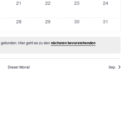
0
0
0
0
21
22
23
24
staltungen
veranstaltungen
veranstaltungen
veranstaltungen
veranstaltung
0
0
0
0
28
29
30
31
staltungen
veranstaltungen
veranstaltungen
veranstaltungen
veranstaltung
t gefunden. Hier geht es zu den
nächsten bevorstehenden
Dieser Monat
Sep.