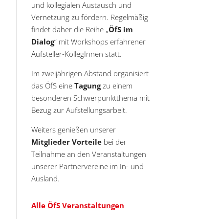
und kollegialen Austausch und
Vernetzung zu fördern. Regelmäßig
findet daher die Reihe „
ÖfS im
Dialog
“ mit Workshops erfahrener
Aufsteller-KollegInnen statt.
ltungen
staltung
Im zweijährigen Abstand organisiert
hten-
das ÖfS eine
Tagung
zu einem
ation
besonderen Schwerpunktthema mit
n,
Bezug zur Aufstellungsarbeit.
on
Weiters genießen unserer
Mitglieder Vorteile
bei der
en
Teilnahme an den Veranstaltungen
unserer Partnervereine im In- und
en
Ausland.
en
Alle ÖfS Veranstaltungen