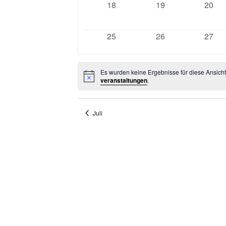
0
0
0
18
19
20
veranstaltungen
veranstaltungen
veran
0
0
0
25
26
27
veranstaltungen
veranstaltungen
veran
Es wurden keine Ergebnisse für diese Ansich
Hinweis
veranstaltungen
.
Juli