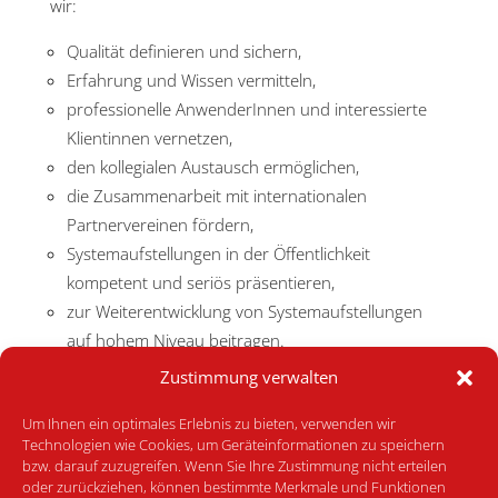
wir:
Qualität definieren und sichern,
Erfahrung und Wissen vermitteln,
professionelle AnwenderInnen und interessierte
Klientinnen vernetzen,
den kollegialen Austausch ermöglichen,
die Zusammenarbeit mit internationalen
Partnervereinen fördern,
Systemaufstellungen in der Öffentlichkeit
kompetent und seriös präsentieren,
zur Weiterentwicklung von Systemaufstellungen
auf hohem Niveau beitragen.
Zustimmung verwalten
Lesen Sie mehr zu…
Um Ihnen ein optimales Erlebnis zu bieten, verwenden wir
Geschichte
Technologien wie Cookies, um Geräteinformationen zu speichern
Vorstand
bzw. darauf zuzugreifen. Wenn Sie Ihre Zustimmung nicht erteilen
oder zurückziehen, können bestimmte Merkmale und Funktionen
Ombudsstelle