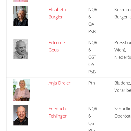
Elisabeth
NQR
Kukmirn
Bürgler
6
Burgenl
OA
PsB
Eelco de
NQR
Pressba
Geus
6
Wien),
QST
Niederös
OA
PsB
Anja Dreier
Pth
Bludenz,
Vorarlb
Friedrich
NQR
Schörfli
Fehlinger
6
Oberöst
QST
Pth