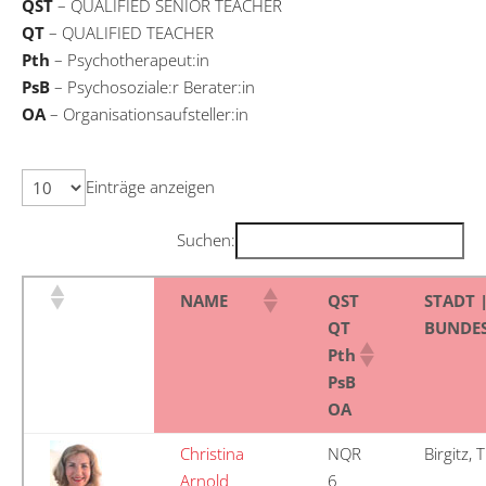
QST
– QUALIFIED SENIOR TEACHER
QT
– QUALIFIED TEACHER
Pth
– Psychotherapeut:in
PsB
– Psychosoziale:r Berater:in
OA
– Organisationsaufsteller:in
Einträge anzeigen
Suchen:
NAME
QST
STADT |
QT
BUNDE
Pth
PsB
OA
Christina
NQR
Birgitz, T
Arnold
6