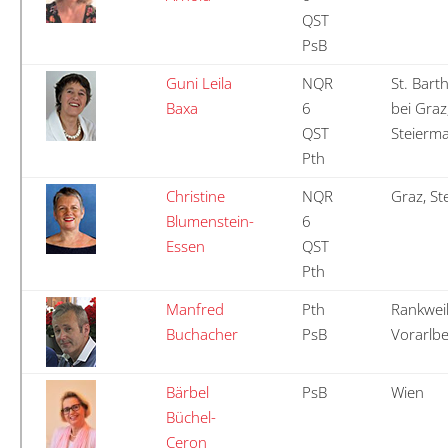
QST
PsB
Guni Leila
NQR
St. Bar
Baxa
6
bei Graz
QST
Steierm
Pth
Christine
NQR
Graz, St
Blumenstein-
6
Essen
QST
Pth
Manfred
Pth
Rankweil
Buchacher
PsB
Vorarlb
Bärbel
PsB
Wien
Büchel-
Ceron